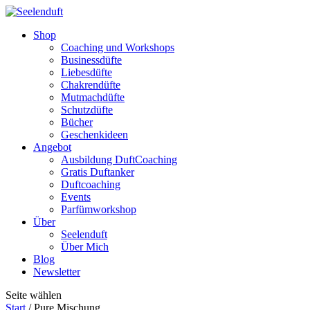
Shop
Coaching und Workshops
Businessdüfte
Liebesdüfte
Chakrendüfte
Mutmachdüfte
Schutzdüfte
Bücher
Geschenkideen
Angebot
Ausbildung DuftCoaching
Gratis Duftanker
Duftcoaching
Events
Parfümworkshop
Über
Seelenduft
Über Mich
Blog
Newsletter
Seite wählen
Start
/ Pure Mischung