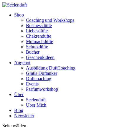
Shop
Coaching und Workshops
Businessdüfte
Liebesdüfte
Chakrendüfte
Mutmachdüfte
Schutzdüfte
Bücher
Geschenkideen
Angebot
Ausbildung DuftCoaching
Gratis Duftanker
Duftcoaching
Events
Parfümworkshop
Über
Seelenduft
Über Mich
Blog
Newsletter
Seite wählen