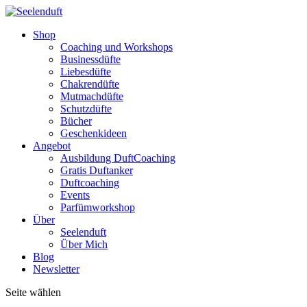
Shop
Coaching und Workshops
Businessdüfte
Liebesdüfte
Chakrendüfte
Mutmachdüfte
Schutzdüfte
Bücher
Geschenkideen
Angebot
Ausbildung DuftCoaching
Gratis Duftanker
Duftcoaching
Events
Parfümworkshop
Über
Seelenduft
Über Mich
Blog
Newsletter
Seite wählen