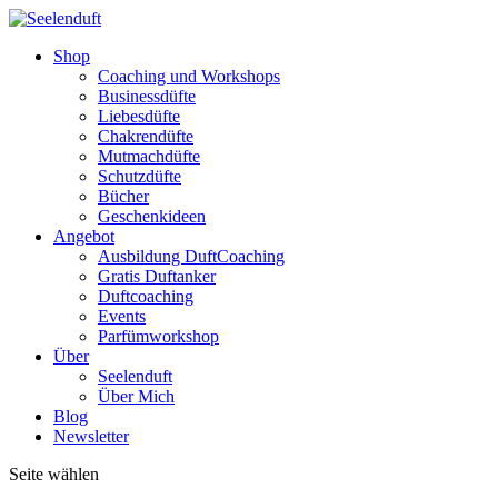
Shop
Coaching und Workshops
Businessdüfte
Liebesdüfte
Chakrendüfte
Mutmachdüfte
Schutzdüfte
Bücher
Geschenkideen
Angebot
Ausbildung DuftCoaching
Gratis Duftanker
Duftcoaching
Events
Parfümworkshop
Über
Seelenduft
Über Mich
Blog
Newsletter
Seite wählen