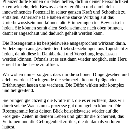
Pflanzendüfte können dir dabei helfen, dich in deiner Persönlichkeit
zu entwickeln, dein Bewusstsein zu erhöhen und damit dein
innewohnendes Potenzial in seiner ganzen Kraft und Schönheit zu
entfalten. Ätherische Öle haben eine starke Wirkung auf das
Unterbewusstsein und können alte Erinnerungen ins Bewusstsein
holen. Sie können somit alten Seelenschmerz nach oben bringen,
damit er angeschaut und dadurch geheilt werden kann.
Die Rosengeranie ist beispielsweise ausgesprochen wirksam darin,
Verletzungen aus gescheiterten Liebesbeziehungen ans Tageslicht zu
holen, damit diese in Dankbarkeit und Vergebung losgelassen
werden können. Oftmals ist es erst dann wieder möglich, sein Herz
erneut für die Liebe zu öffnen.
Wir wollen immer so gern, dass nur die schönen Dinge gesehen und
erlebt werden. Doch gerade die schmerzhaften und prägenden
Erfahrungen lassen uns wachsen. Die Düfte wirken sehr komplex
und tief greifend.
Sie bringen gleichzeitig die Kräfte mit, die es erleichtern, dass wir
durch solche Wachstums- prozesse gut durchgehen können. Die
Rosengeranie lenkt deinen Blick beispielsweise wieder auf die
»rosigen« Zeiten in deinem Leben und gibt dir die Sicherheit, das
Vertrauen und die Geborgenheit zurück, die du damals verloren
hattest.