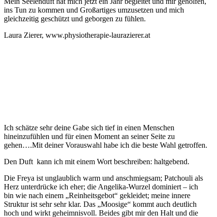
Mein Seelenduft hat mich jetzt ein Jahr begleitet und mir geholfen,
ins Tun zu kommen und Großartiges umzusetzen und mich
gleichzeitig geschützt und geborgen zu fühlen.
Laura Zierer, www.physiotherapie-laurazierer.at
Ich schätze sehr deine Gabe sich tief in einen Menschen
hineinzufühlen und für einen Moment an seiner Seite zu
gehen….
Mit deiner Vorauswahl habe ich die beste Wahl getroffen.
Den Duft kann ich mit einem Wort beschreiben: haltgebend.
Die Freya ist unglaublich warm und anschmiegsam; Patchouli als
Herz unterdrücke ich eher;
die Angelika-Wurzel dominiert
– ich
bin wie nach einem „Reinheitsgebot“ gekleidet; meine innere
Struktur ist sehr sehr klar.
Das „Moosige“ kommt auch deutlich
hoch und wirkt geheimnisvoll. Beides gibt mir den Halt und die