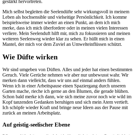
gestärkt hervortreten.
Mich selbst begleiten die Seelendüfte sehr wirkungsvoll in meinem
Leben als hochsensible und vielseitige Persönlichkeit. Ich komme
beispielsweise immer wieder an einen Punkt, an dem ich mich
merke, dass ich mich überfordere oder in meinen vielen Interessen
verliere. Mein Seelenduft hilft mir, mich zu fokussieren und meinen
weiteren Seelenweg wieder klar zu sehen. Er hüllt mich in einen
Mantel, der mich vor dem Zuviel an Umwelteinflüssen schützt.
Wie Düfte wirken
W
ir sind umgeben von Düften. Alles und jeder hat einen bestimmten
Geruch. Viele Gerüche nehmen wir aber nur unbewusst wahr. Wir
merken dann vielleicht, dass wir uns auf einmal anders fühlen.
Wenn ich in einer Arbeitspause einen Spaziergang durch unseren
Garten mache, rieche ich gerne an den Blumen, die gerade blühen.
Schon bald merke ich dann, wie sich meine zuvor noch wie wild im
Kopf tanzenden Gedanken beruhigen und sich mein Atem vertieft.
Ich schöpfe wieder Kraft und bringe neue Ideen aus der Pause mit
zurück an meinen Arbeitsplatz.
Auf geistig-seelischer Ebene