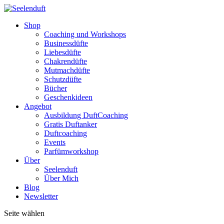
Shop
Coaching und Workshops
Businessdüfte
Liebesdüfte
Chakrendüfte
Mutmachdüfte
Schutzdüfte
Bücher
Geschenkideen
Angebot
Ausbildung DuftCoaching
Gratis Duftanker
Duftcoaching
Events
Parfümworkshop
Über
Seelenduft
Über Mich
Blog
Newsletter
Seite wählen