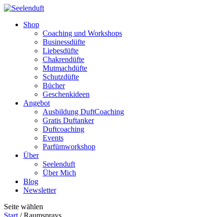
Shop
Coaching und Workshops
Businessdüfte
Liebesdüfte
Chakrendüfte
Mutmachdüfte
Schutzdüfte
Bücher
Geschenkideen
Angebot
Ausbildung DuftCoaching
Gratis Duftanker
Duftcoaching
Events
Parfümworkshop
Über
Seelenduft
Über Mich
Blog
Newsletter
Seite wählen
Start
/ Raumsprays