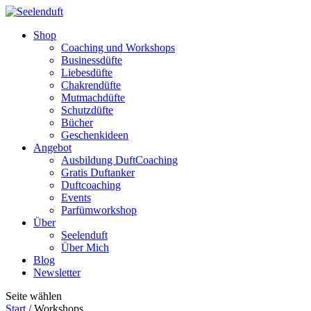
Shop
Coaching und Workshops
Businessdüfte
Liebesdüfte
Chakrendüfte
Mutmachdüfte
Schutzdüfte
Bücher
Geschenkideen
Angebot
Ausbildung DuftCoaching
Gratis Duftanker
Duftcoaching
Events
Parfümworkshop
Über
Seelenduft
Über Mich
Blog
Newsletter
Seite wählen
Start
/ Workshops