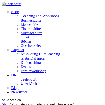
Shop
Coaching und Workshops
Businessdüfte
Liebesdüfte
Chakrendüfte
Mutmachdüfte
Schutzdüfte
Bücher
Geschenkideen
Angebot
Ausbildung DuftCoaching
Gratis Duftanker
Duftcoaching
Events
Parfümworkshop
Über
Seelenduft
Über Mich
Blog
Newsletter
Seite wählen
Start
/ Produkte verschlagwortet mit „Auraspray“