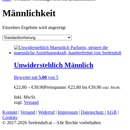
Männlichkeit
Einzelnes Ergebnis wird angezeigt
Unwiderstehlich Männlich
Bewertet mit
5.00
von 5
€
22,80
–
€
39,90
Preisspanne: €22,80 bis €39,90
inkl. MwSt.
Inkl. MwSt.
zzgl.
Versand
Kontakt
|
Versand
|
Widerruf
|
Impressum
|
Datenschutz
|
AGB
|
Cookies
© 2017-2026 Seelenduft.at – Alle Rechte vorbehalten