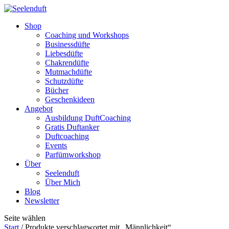
Shop
Coaching und Workshops
Businessdüfte
Liebesdüfte
Chakrendüfte
Mutmachdüfte
Schutzdüfte
Bücher
Geschenkideen
Angebot
Ausbildung DuftCoaching
Gratis Duftanker
Duftcoaching
Events
Parfümworkshop
Über
Seelenduft
Über Mich
Blog
Newsletter
Seite wählen
Start
/ Produkte verschlagwortet mit „Männlichkeit“