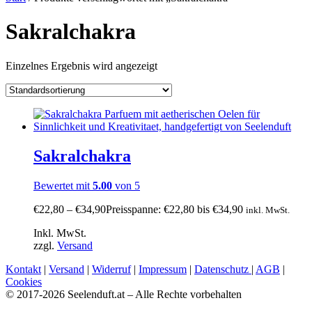
Sakralchakra
Einzelnes Ergebnis wird angezeigt
Sakralchakra
Bewertet mit
5.00
von 5
€
22,80
–
€
34,90
Preisspanne: €22,80 bis €34,90
inkl. MwSt.
Inkl. MwSt.
zzgl.
Versand
Kontakt
|
Versand
|
Widerruf
|
Impressum
|
Datenschutz
|
AGB
|
Cookies
© 2017-2026 Seelenduft.at – Alle Rechte vorbehalten