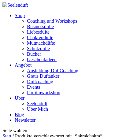
Shop
Coaching und Workshops
Businessdüfte
Liebesdüfte
Chakrendüfte
Mutmachdüfte
Schutzdüfte
Bücher
Geschenkideen
Angebot
Ausbildung DuftCoaching
Gratis Duftanker
Duftcoaching
Events
Parfümworkshop
Über
Seelenduft
Über Mich
Blog
Newsletter
Seite wählen
Start
/ Produkte verschlagwortet mit „Sakralchakra“