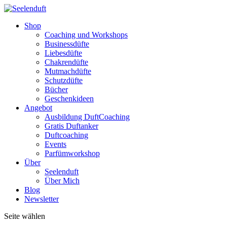
Shop
Coaching und Workshops
Businessdüfte
Liebesdüfte
Chakrendüfte
Mutmachdüfte
Schutzdüfte
Bücher
Geschenkideen
Angebot
Ausbildung DuftCoaching
Gratis Duftanker
Duftcoaching
Events
Parfümworkshop
Über
Seelenduft
Über Mich
Blog
Newsletter
Seite wählen