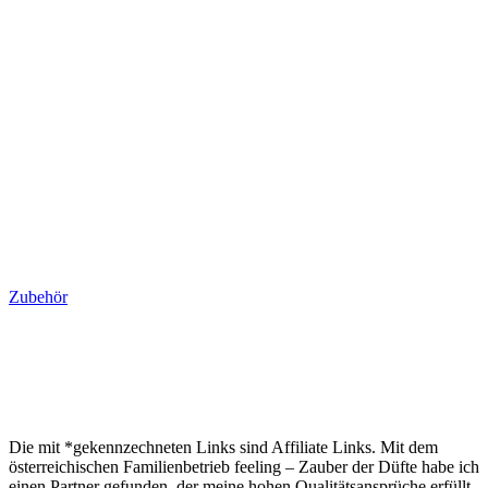
Zubehör
Die mit *gekennzechneten Links sind Affiliate Links. Mit dem
österreichischen Familienbetrieb feeling – Zauber der Düfte habe ich
einen Partner gefunden, der meine hohen Qualitätsansprüche erfüllt.