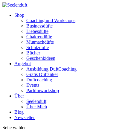
Shop
Coaching und Workshops
Businessdüfte
Liebesdüfte
Chakrendüfte
Mutmachdüfte
Schutzdüfte
Bücher
Geschenkideen
Angebot
Ausbildung DuftCoaching
Gratis Duftanker
Duftcoaching
Events
Parfümworkshop
Über
Seelenduft
Über Mich
Blog
Newsletter
Seite wählen