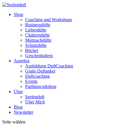
Shop
Coaching und Workshops
Businessdüfte
Liebesdüfte
Chakrendüfte
Mutmachdüfte
Schutzdüfte
Bücher
Geschenkideen
Angebot
Ausbildung DuftCoaching
Gratis Duftanker
Duftcoaching
Events
Parfümworkshop
Über
Seelenduft
Über Mich
Blog
Newsletter
Seite wählen