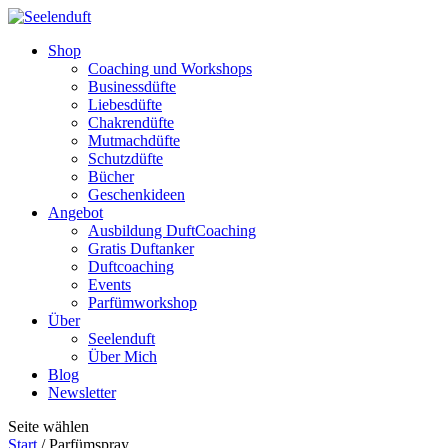
Shop
Coaching und Workshops
Businessdüfte
Liebesdüfte
Chakrendüfte
Mutmachdüfte
Schutzdüfte
Bücher
Geschenkideen
Angebot
Ausbildung DuftCoaching
Gratis Duftanker
Duftcoaching
Events
Parfümworkshop
Über
Seelenduft
Über Mich
Blog
Newsletter
Seite wählen
Start
/ Parfümspray