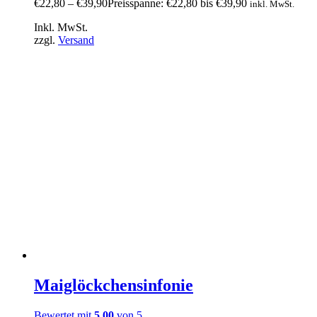
€
22,80
–
€
39,90
Preisspanne: €22,80 bis €39,90
inkl. MwSt.
Inkl. MwSt.
zzgl.
Versand
Maiglöckchensinfonie
Bewertet mit
5.00
von 5