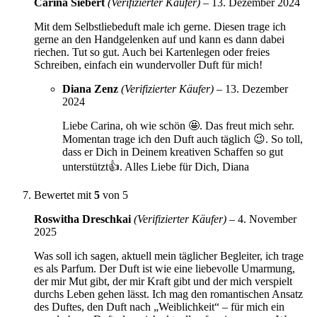
Carina Siebert
(Verifizierter Käufer)
–
13. Dezember 2024
Mit dem Selbstliebeduft male ich gerne. Diesen trage ich
gerne an den Handgelenken auf und kann es dann dabei
riechen. Tut so gut. Auch bei Kartenlegen oder freies
Schreiben, einfach ein wundervoller Duft für mich!
Diana Zenz
(Verifizierter Käufer)
–
13. Dezember
2024
Liebe Carina, oh wie schön 🤩. Das freut mich sehr.
Momentan trage ich den Duft auch täglich 😉. So toll,
dass er Dich in Deinem kreativen Schaffen so gut
unterstützt👍. Alles Liebe für Dich, Diana
Bewertet mit
5
von 5
Roswitha Dreschkai
(Verifizierter Käufer)
–
4. November
2025
Was soll ich sagen, aktuell mein täglicher Begleiter, ich trage
es als Parfum. Der Duft ist wie eine liebevolle Umarmung,
der mir Mut gibt, der mir Kraft gibt und der mich verspielt
durchs Leben gehen lässt. Ich mag den romantischen Ansatz
des Duftes, den Duft nach „Weiblichkeit“ – für mich ein