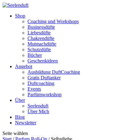
Shop
Coaching und Workshops
Businessdüfte
Liebesdüfte
Chakrendüfte
Mutmachdüfte
Schutzdüfte
Bücher
Geschenkideen
Angebot
Ausbildung DuftCoaching
Gratis Duftanker
Duftcoaching
Events
Parfümworkshop
Über
Seelenduft
Über Mich
Blog
Newsletter
Seite wählen
Start
/
Parfum Roll-On
/ Selbstliebe