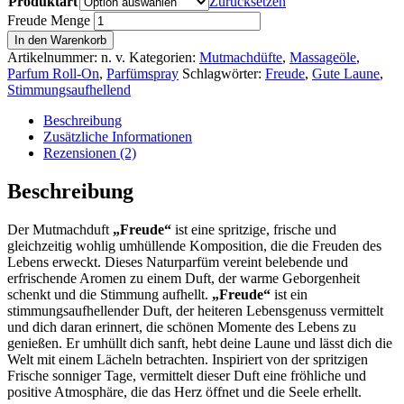
Produktart
Zurücksetzen
Freude Menge
In den Warenkorb
Artikelnummer:
n. v.
Kategorien:
Mutmachdüfte
,
Massageöle
,
Parfum Roll-On
,
Parfümspray
Schlagwörter:
Freude
,
Gute Laune
,
Stimmungsaufhellend
Beschreibung
Zusätzliche Informationen
Rezensionen (2)
Beschreibung
Der Mutmachduft
„Freude“
ist eine spritzige, frische und
gleichzeitig wohlig umhüllende Komposition, die die Freuden des
Lebens erweckt. Dieses Naturparfüm vereint belebende und
erfrischende Aromen zu einem Duft, der warme Geborgenheit
schenkt und die Stimmung aufhellt.
„Freude“
ist ein
stimmungsaufhellender Duft, der heiteren Lebensgenuss vermittelt
und dich daran erinnert, die schönen Momente des Lebens zu
genießen. Er umhüllt dich sanft, hebt deine Laune und lässt dich die
Welt mit einem Lächeln betrachten. Inspiriert von der spritzigen
Frische sonniger Tage, vermittelt dieser Duft eine fröhliche und
positive Atmosphäre, die das Herz öffnet und die Seele erhellt.