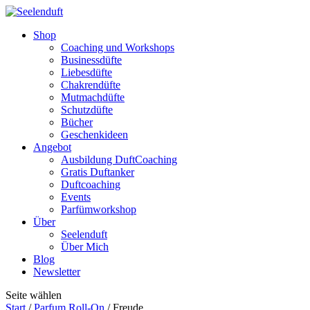
Shop
Coaching und Workshops
Businessdüfte
Liebesdüfte
Chakrendüfte
Mutmachdüfte
Schutzdüfte
Bücher
Geschenkideen
Angebot
Ausbildung DuftCoaching
Gratis Duftanker
Duftcoaching
Events
Parfümworkshop
Über
Seelenduft
Über Mich
Blog
Newsletter
Seite wählen
Start
/
Parfum Roll-On
/ Freude