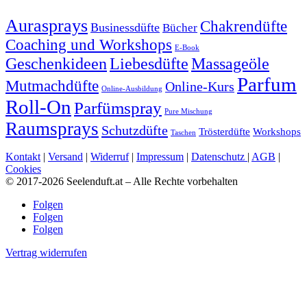
Aurasprays
Chakrendüfte
Businessdüfte
Bücher
Coaching und Workshops
E-Book
Geschenkideen
Massageöle
Liebesdüfte
Parfum
Mutmachdüfte
Online-Kurs
Online-Ausbildung
Roll-On
Parfümspray
Pure Mischung
Raumsprays
Schutzdüfte
Trösterdüfte
Workshops
Taschen
Kontakt
|
Versand
|
Widerruf
|
Impressum
|
Datenschutz
|
AGB
|
Cookies
© 2017-2026 Seelenduft.at – Alle Rechte vorbehalten
Folgen
Folgen
Folgen
Vertrag widerrufen