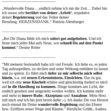
„Wundervolle Diana
…endlich nehme ich mir die Zeit… Dabei bin
ich soooo sehr
berührt von deiner ‚Arbeit‘
, respektive
deiner
Begeisterung
und das Teilen deiner
Berufung.
HERZENSDANK.“ Patrizia Altenburger
___________________________
„Bei Dir Diana fühle ich mich
sofort gut aufgehoben
. Und ich
freue mich jedes Mal aufs Neue, wie
schnell Du auf den Punkt
kommst
.“ Denise Reiter
___________________________
“Mit meinem Seelenduft habe ich viel Freude. Ich liebe es, es jeden
Tag aufzusprühen, zu riechen und seine Wirkung entfalten zu lassen
und zu spüren.
Es führt mich
tiefer zu mir selbst/in mich selbst
hinein
, u.a. mit
neuen Erkenntnissen, Einsichten.
Das ist gut,
weil ich eine
neue Klarheit
erfahre und gleichzeitig fordert es mich
auf
in die Handlung zu kommen
. Dinge kommen ans Licht, die
endlich gesehen und umgesetzt werden wollen. Ich komme mehr
und mehr in
innere Ruhe
,
Akzeptanz
und
Annahme
. Mein Herz
ruft mich und ich bin jetzt bereit dafür ;-).
Ich danke Dir von Herzen
noch einmal für Deine
wundervolle Begleitung
und das Ebnen
bzw. Eröffnen neuer Wege und Räume.”
Herzliche Grüße,
Andrea