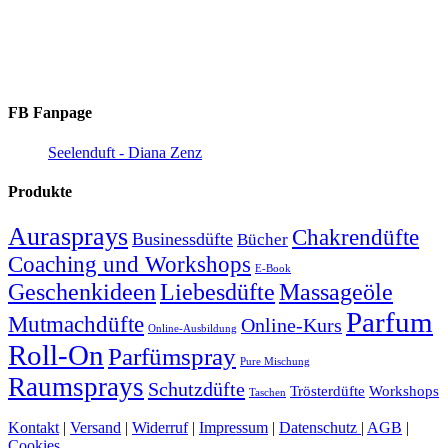
FB Fanpage
Seelenduft - Diana Zenz
Produkte
Aurasprays
Chakrendüfte
Businessdüfte
Bücher
Coaching und Workshops
E-Book
Geschenkideen
Massageöle
Liebesdüfte
Parfum
Mutmachdüfte
Online-Kurs
Online-Ausbildung
Roll-On
Parfümspray
Pure Mischung
Raumsprays
Schutzdüfte
Trösterdüfte
Workshops
Taschen
Kontakt
|
Versand
|
Widerruf
|
Impressum
|
Datenschutz
|
AGB
|
Cookies