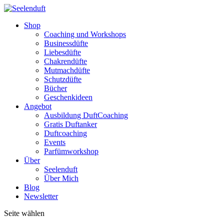
Shop
Coaching und Workshops
Businessdüfte
Liebesdüfte
Chakrendüfte
Mutmachdüfte
Schutzdüfte
Bücher
Geschenkideen
Angebot
Ausbildung DuftCoaching
Gratis Duftanker
Duftcoaching
Events
Parfümworkshop
Über
Seelenduft
Über Mich
Blog
Newsletter
Seite wählen