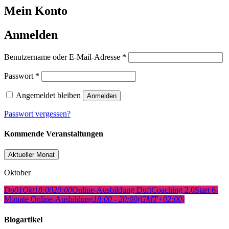
Mein Konto
Anmelden
Erforderlich
Benutzername oder E-Mail-Adresse
*
Erforderlich
Passwort
*
Angemeldet bleiben
Anmelden
Passwort vergessen?
Kommende Veranstaltungen
Aktueller Monat
Oktober
Do
01
Okt
18:00
20:00
Online-Ausbildung DuftCoaching 2.0
Start 6-
Monate Online-Ausbildung
18:00 - 20:00
(GMT+02:00)
Blogartikel