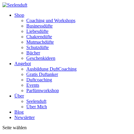
Shop
Coaching und Workshops
Businessdüfte
Liebesdüfte
Chakrendüfte
Mutmachdüfte
Schutzdüfte
Bücher
Geschenkideen
Angebot
Ausbildung DuftCoaching
Gratis Duftanker
Duftcoaching
Events
Parfümworkshop
Über
Seelenduft
Über Mich
Blog
Newsletter
Seite wählen