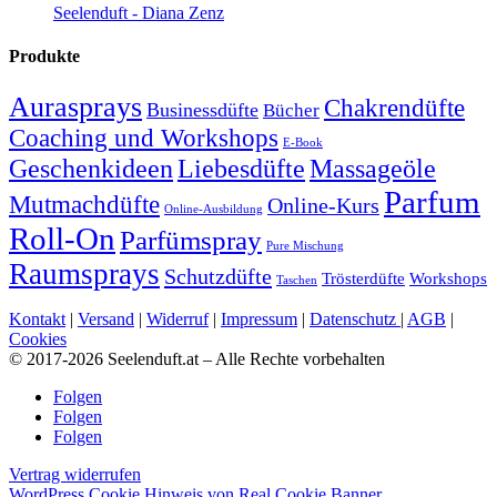
Seelenduft - Diana Zenz
Produkte
Aurasprays
Chakrendüfte
Businessdüfte
Bücher
Coaching und Workshops
E-Book
Geschenkideen
Massageöle
Liebesdüfte
Parfum
Mutmachdüfte
Online-Kurs
Online-Ausbildung
Roll-On
Parfümspray
Pure Mischung
Raumsprays
Schutzdüfte
Trösterdüfte
Workshops
Taschen
Kontakt
|
Versand
|
Widerruf
|
Impressum
|
Datenschutz
|
AGB
|
Cookies
© 2017-2026 Seelenduft.at – Alle Rechte vorbehalten
Folgen
Folgen
Folgen
Vertrag widerrufen
WordPress Cookie Hinweis von Real Cookie Banner