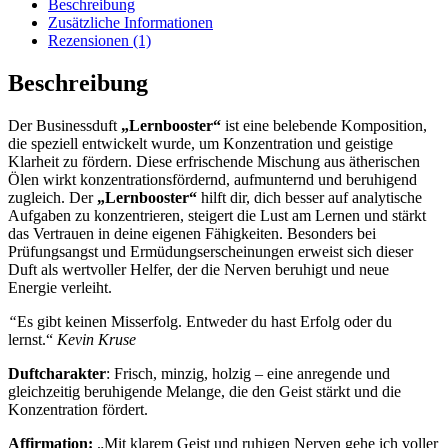
Beschreibung
Zusätzliche Informationen
Rezensionen (1)
Beschreibung
Der Businessduft
„Lernbooster“
ist eine belebende Komposition,
die speziell entwickelt wurde, um Konzentration und geistige
Klarheit zu fördern. Diese erfrischende Mischung aus ätherischen
Ölen wirkt konzentrationsfördernd, aufmunternd und beruhigend
zugleich. Der
„Lernbooster“
hilft dir, dich besser auf analytische
Aufgaben zu konzentrieren, steigert die Lust am Lernen und stärkt
das Vertrauen in deine eigenen Fähigkeiten. Besonders bei
Prüfungsangst und Ermüdungserscheinungen erweist sich dieser
Duft als wertvoller Helfer, der die Nerven beruhigt und neue
Energie verleiht.
“
Es gibt keinen Misserfolg. Entweder du hast Erfolg oder du
lernst.“
Kevin Kruse
Duftcharakter
: Frisch, minzig, holzig – eine anregende und
gleichzeitig beruhigende Melange, die den Geist stärkt und die
Konzentration fördert.
Affirmation:
„Mit klarem Geist und ruhigen Nerven gehe ich voller