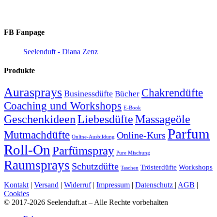
FB Fanpage
Seelenduft - Diana Zenz
Produkte
Aurasprays
Chakrendüfte
Businessdüfte
Bücher
Coaching und Workshops
E-Book
Geschenkideen
Massageöle
Liebesdüfte
Parfum
Mutmachdüfte
Online-Kurs
Online-Ausbildung
Roll-On
Parfümspray
Pure Mischung
Raumsprays
Schutzdüfte
Trösterdüfte
Workshops
Taschen
Kontakt
|
Versand
|
Widerruf
|
Impressum
|
Datenschutz
|
AGB
|
Cookies
© 2017-2026 Seelenduft.at – Alle Rechte vorbehalten