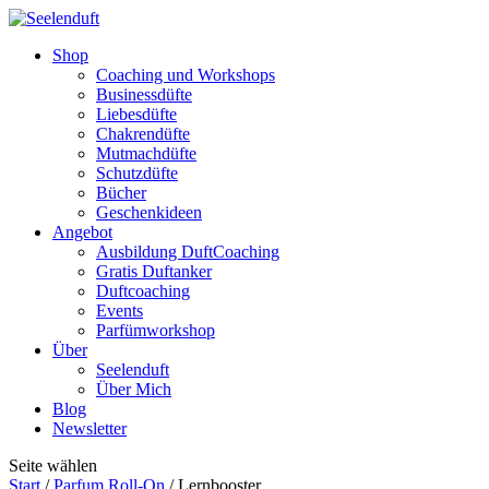
Shop
Coaching und Workshops
Businessdüfte
Liebesdüfte
Chakrendüfte
Mutmachdüfte
Schutzdüfte
Bücher
Geschenkideen
Angebot
Ausbildung DuftCoaching
Gratis Duftanker
Duftcoaching
Events
Parfümworkshop
Über
Seelenduft
Über Mich
Blog
Newsletter
Seite wählen
Start
/
Parfum Roll-On
/ Lernbooster