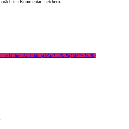
n nächsten Kommentar speichern.
onate Online-Ausbildung
18:00 - 20:00
(GMT+02:00)
n