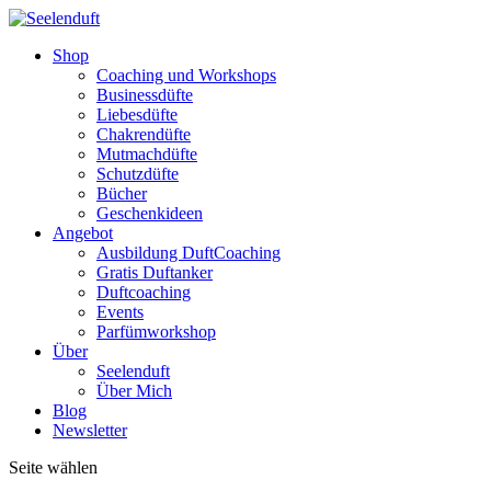
Shop
Coaching und Workshops
Businessdüfte
Liebesdüfte
Chakrendüfte
Mutmachdüfte
Schutzdüfte
Bücher
Geschenkideen
Angebot
Ausbildung DuftCoaching
Gratis Duftanker
Duftcoaching
Events
Parfümworkshop
Über
Seelenduft
Über Mich
Blog
Newsletter
Seite wählen